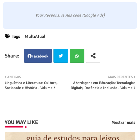
Your Responsive Ads code (Google Ads)
Tags
MultiAtual
Facebook
Twit
Wha
ANTIGOS
MAIS RECENTES
Linguística e Literatura: Cultura,
Abordagens em Educação: Tecnologias
ter
tsap
Sociedade e História - Volume 3
Digitais, Docência e Inclusão - Volume 7
p
YOU MAY LIKE
Mostrar mais