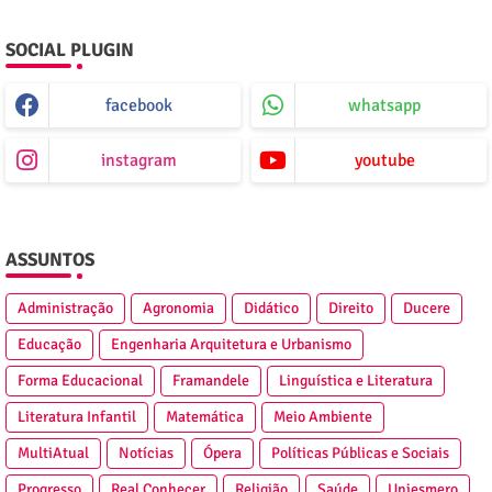
SOCIAL PLUGIN
facebook
whatsapp
instagram
youtube
ASSUNTOS
Administração
Agronomia
Didático
Direito
Ducere
Educação
Engenharia Arquitetura e Urbanismo
Forma Educacional
Framandele
Linguística e Literatura
Literatura Infantil
Matemática
Meio Ambiente
MultiAtual
Notícias
Ópera
Políticas Públicas e Sociais
Progresso
Real Conhecer
Religião
Saúde
Uniesmero