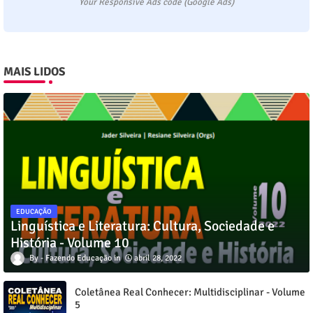
Your Responsive Ads code (Google Ads)
MAIS LIDOS
EDUCAÇÃO
Linguística e Literatura: Cultura, Sociedade e
História - Volume 10
Fazendo Educação
abril 28, 2022
Coletânea Real Conhecer: Multidisciplinar - Volume
5