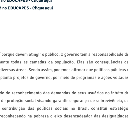
 no EDUCAPES - Clique aqui
d no
EDUCAPES - Clique aqui
 porque devem atingir o público. O governo tem a responsabilidade d
vamente todas as camadas da população. Elas são consequências d
iversas áreas. Sendo assim, podemos afirmar que políticas públicas 
mplanta projetos de governo, por meio de programas e ações voltada
dade de reconhecimento das demandas de seus usuários no intuito d
de proteção social visando garantir segurança de sobrevivência, d
 contribuição das políticas sociais no Brasil constitui estratégi
o, reconhecendo na pobreza o eixo desencadeador das desigualdade