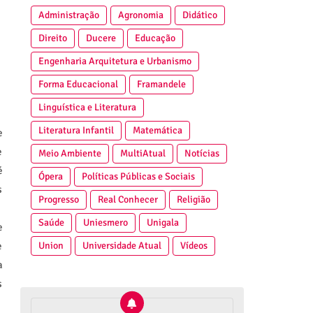
Administração
Agronomia
Didático
Direito
Ducere
Educação
Engenharia Arquitetura e Urbanismo
Forma Educacional
Framandele
Linguística e Literatura
Literatura Infantil
Matemática
e
e
Meio Ambiente
MultiAtual
Notícias
é
Ópera
Políticas Públicas e Sociais
s
Progresso
Real Conhecer
Religião
Saúde
Uniesmero
Unigala
e
Union
Universidade Atual
Vídeos
e
a
s