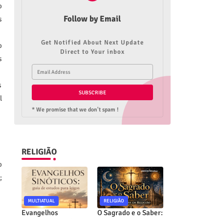
o
Follow by Email
s
Get Notified About Next Update
o
Direct to Your inbox
s
s
l
* We promise that we don't spam !
RELIGIÃO
o
;
MULTIATUAL
RELIGIÃO
Evangelhos
O Sagrado e o Saber: