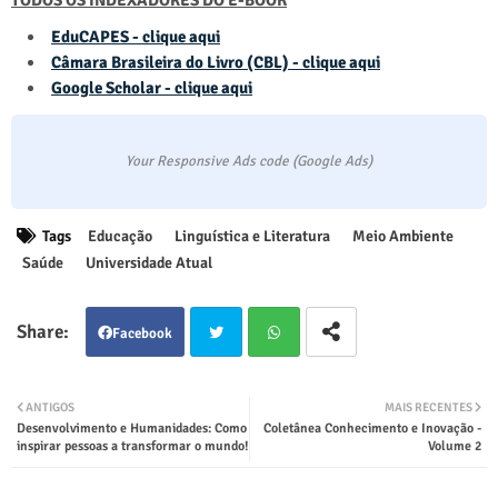
TODOS OS INDEXADORES DO E-BOOK
EduCAPES - clique aqui
Câmara Brasileira do Livro (CBL) - clique aqui
Google Scholar - clique aqui
Your Responsive Ads code (Google Ads)
Tags
Educação
Linguística e Literatura
Meio Ambiente
Saúde
Universidade Atual
Facebook
Twit
Wha
ANTIGOS
MAIS RECENTES
Desenvolvimento e Humanidades: Como
Coletânea Conhecimento e Inovação -
ter
tsap
inspirar pessoas a transformar o mundo!
Volume 2
p