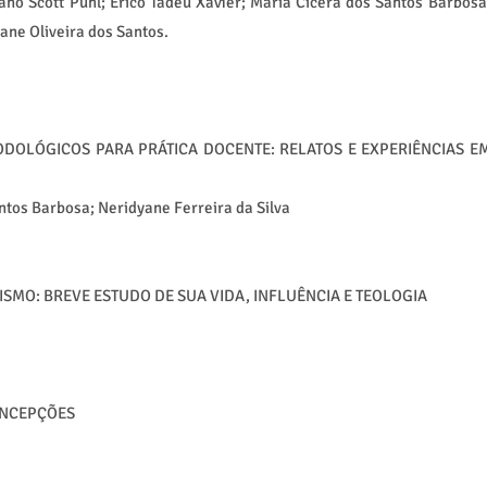
ano Scott Puhl; Érico Tadeu Xavier; Maria Cícera dos Santos Barbosa
ane Oliveira dos Santos.
DOLÓGICOS PARA PRÁTICA DOCENTE: RELATOS E EXPERIÊNCIAS E
antos Barbosa; Neridyane Ferreira da Silva
ISMO: BREVE ESTUDO DE SUA VIDA, INFLUÊNCIA E TEOLOGIA
ONCEPÇÕES