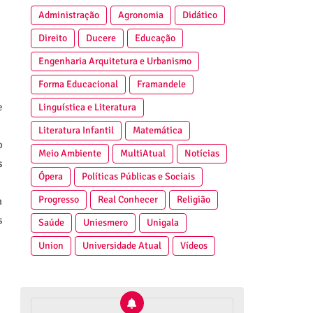
Administração
Agronomia
Didático
Direito
Ducere
Educação
Engenharia Arquitetura e Urbanismo
Forma Educacional
Framandele
e
Linguística e Literatura
Literatura Infantil
Matemática
o
Meio Ambiente
MultiAtual
Notícias
s
Ópera
Políticas Públicas e Sociais
Progresso
Real Conhecer
Religião
m
s
Saúde
Uniesmero
Unigala
Union
Universidade Atual
Vídeos