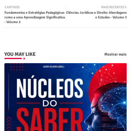
Twit
Wha
ANTIGOS
MAIS RECENTES
Fundamentos e Estratégias Pedagógicas
Ciências Jurídicas e Direito: Abordagens
ter
tsap
rumo a uma Aprendizagem Significativa
e Estudos - Volume 3
- Volume 2
p
YOU MAY LIKE
Mostrar mais