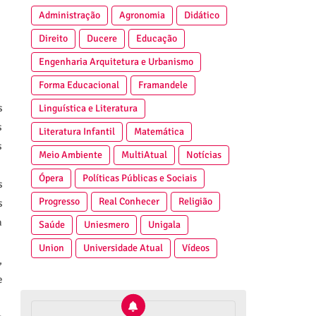
Administração
Agronomia
Didático
Direito
Ducere
Educação
Engenharia Arquitetura e Urbanismo
Forma Educacional
Framandele
s
Linguística e Literatura
s
Literatura Infantil
Matemática
s
Meio Ambiente
MultiAtual
Notícias
Ópera
Políticas Públicas e Sociais
s
Progresso
Real Conhecer
Religião
s
a
Saúde
Uniesmero
Unigala
Union
Universidade Atual
Vídeos
,
e