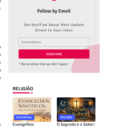
a
s
Follow by Email
Get Notified About Next Update
Direct to Your inbox
o
o
e
* We promise that we don't spam !
a
s
RELIGIÃO
MULTIATUAL
RELIGIÃO
;
Evangelhos
O Sagrado e o Saber: