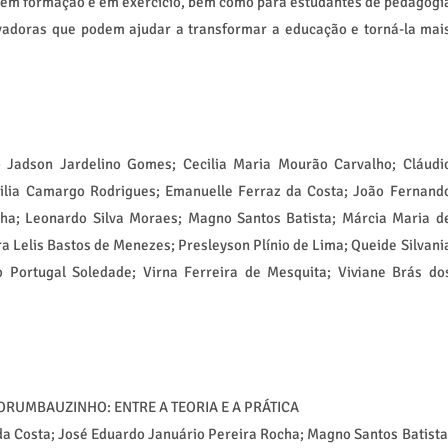
s em formação e em exercício, bem como para estudantes de pedagogi
novadoras que podem ajudar a transformar a educação e torná-la mai
 Jadson Jardelino Gomes; Cecilia Maria Mourão Carvalho; Cláudi
Elilia Camargo Rodrigues; Emanuelle Ferraz da Costa; João Fernand
cha; Leonardo Silva Moraes; Magno Santos Batista; Márcia Maria d
a Lelis Bastos de Menezes; Presleyson Plínio de Lima; Queide Silvani
o Portugal Soledade; Virna Ferreira de Mesquita; Viviane Brás do
ORUMBAUZINHO: ENTRE A TEORIA E A PRÁTICA
da Costa; José Eduardo Januário Pereira Rocha; Magno Santos Batista