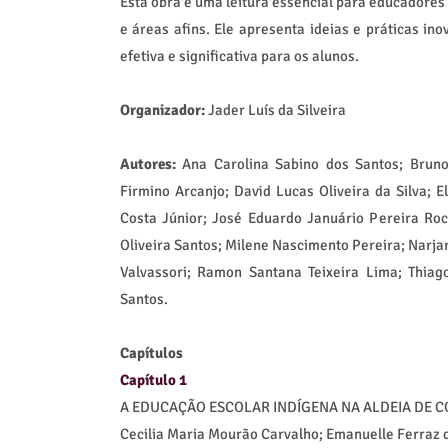
Esta obra é uma leitura essencial para educadore
e áreas afins. Ele apresenta ideias e práticas i
efetiva e significativa para os alunos.
Organizador:
Jader Luís da Silveira
Autores:
Ana Carolina Sabino dos Santos; Bruno
Firmino Arcanjo; David Lucas Oliveira da Silva; 
Costa Júnior; José Eduardo Januário Pereira Ro
Oliveira Santos; Milene Nascimento Pereira; Narjar
Valvassori; Ramon Santana Teixeira Lima; Thiag
Santos.
Capítulos
Capítulo 1
A EDUCAÇÃO ESCOLAR INDÍGENA NA ALDEIA DE C
Cecilia Maria Mourão Carvalho; Emanuelle Ferraz 