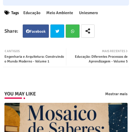
Tags
Educação
Meio Ambiente
Uniesmero
Facebook
Twit
Wha
ANTIGOS
MAIS RECENTES
Engenharia e Arquitetura: Construindo
Educação: Diferentes Processos de
ter
tsap
o Mundo Moderno - Volume 1
Aprendizagem - Volume 5
p
YOU MAY LIKE
Mostrar mais