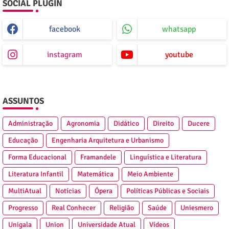
SOCIAL PLUGIN
facebook
whatsapp
instagram
youtube
ASSUNTOS
Administração
Agronomia
Didático
Direito
Ducere
Educação
Engenharia Arquitetura e Urbanismo
Forma Educacional
Framandele
Linguística e Literatura
Literatura Infantil
Matemática
Meio Ambiente
MultiAtual
Notícias
Ópera
Políticas Públicas e Sociais
Progresso
Real Conhecer
Religião
Saúde
Uniesmero
Unigala
Union
Universidade Atual
Vídeos