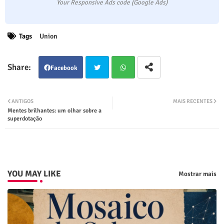
Your Responsive Ads code (Google Ads)
Tags
Union
Facebook
Twit
Wha
ANTIGOS
MAIS RECENTES
Mentes brilhantes: um olhar sobre a
ter
tsap
superdotação
p
YOU MAY LIKE
Mostrar mais