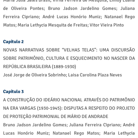
Maria Julia Sales Brasil; Virna Ferreira de Mesquita; Emilly Luana
de Oliveira Pontes; Bruno Jadson Jardelino Gomes; Juliana
Ferreira Cipriano; André Lucas Honório Muniz; Natanael Rego
Matos; Maria Lethycia Mesquita de Freitas; Vitor Vieira Pinto
Capítulo 2
NOVAS NARRATIVAS SOBRE “VELHAS TELAS”: UMA DISCURSÃO
SOBRE PATRIMÔNIO, CULTURA E ESQUECIMENTO NO NASCER DA
REPÚBLICA BRASILEIRA (1889-1930)
José Jorge de Oliveira Sobrinho; Laisa Carolina Plaza Neves
Capítulo 3
A CONSTRUÇÃO DO IDEÁRIO NACIONAL ATRAVÉS DO PATRIMÔNIO
NA ERA VARGAS (1930-1945): DISPUTAS A RESPEITO DO PROJETO
DE PROTEÇÃO PATRIMONIAL DE MÁRIO DE ANDRADE
Bruno Jadson Jardelino Gomes; Juliana Ferreira Cipriano; André
Lucas Honório Muniz; Natanael Rego Matos; Maria Lethycia