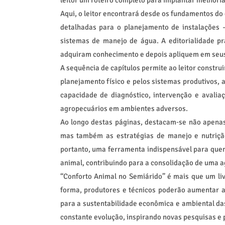
leitor um roteiro completo para implantar melhori
Aqui, o leitor encontrará desde os fundamentos do 
detalhadas para o planejamento de instalações 
sistemas de manejo de água. A editorialidade pr
adquiram conhecimento e depois apliquem em seus
A sequência de capítulos permite ao leitor constru
planejamento físico e pelos sistemas produtivos, a
capacidade de diagnóstico, intervenção e avalia
agropecuários em ambientes adversos.
Ao longo destas páginas, destacam‑se não apenas
mas também as estratégias de manejo e nutrição
portanto, uma ferramenta indispensável para quem
animal, contribuindo para a consolidação de uma ag
“Conforto Animal no Semiárido” é mais que um liv
forma, produtores e técnicos poderão aumentar a 
para a sustentabilidade econômica e ambiental d
constante evolução, inspirando novas pesquisas e 