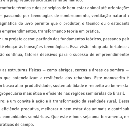
as em propriedades localizadas no semiárido.
conforto térmico e dos princípios de bem‑estar animal até orientaçõe
— passando por tecnologias de sombreamento, ventilação natural 
agmática do livro permite que o produtor, o técnico ou o estudant
 empreendimentos, transformando teoria em prática.
ir um projeto coeso: partindo dos fundamentos teóricos, passando pel
té chegar às inovações tecnológicas. Essa visão integrada fortalece 
ção contínua, fatores decisivos para o sucesso de empreendimento
 as estruturas físicas — como abrigos, cercas e áreas de sombra —
 que potencializam a resiliência dos rebanhos. Este manuscrito é
 busca aliar produtividade, sustentabilidade e respeito ao bem‑esta
ropecuária mais ética e eficiente nas regiões semiáridas do Brasil.
ro: é um convite à ação e à transformação da realidade rural. Dess
eficiência produtiva, melhorar o bem‑estar dos animais e contribui
as comunidades semiáridas. Que este e-book seja uma ferramenta, e
práticas de campo.