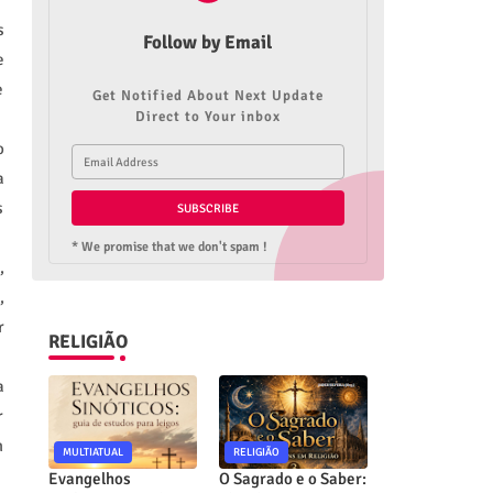
s
Follow by Email
e
e
Get Notified About Next Update
Direct to Your inbox
o
a
s
* We promise that we don't spam !
,
,
r
RELIGIÃO
a
r
m
MULTIATUAL
RELIGIÃO
Evangelhos
O Sagrado e o Saber: