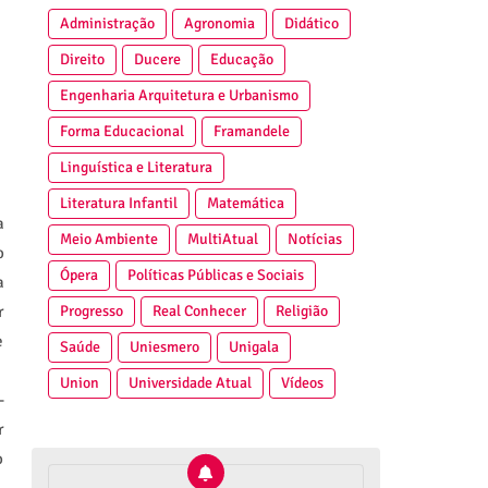
Administração
Agronomia
Didático
Direito
Ducere
Educação
Engenharia Arquitetura e Urbanismo
Forma Educacional
Framandele
Linguística e Literatura
Literatura Infantil
Matemática
a
Meio Ambiente
MultiAtual
Notícias
o
Ópera
Políticas Públicas e Sociais
a
Progresso
Real Conhecer
Religião
r
e
Saúde
Uniesmero
Unigala
Union
Universidade Atual
Vídeos
-
r
o