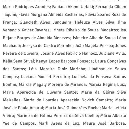
Maria Rodrigues Arantes; Fabiana Akemi Uetaki; Fernanda Cibien
Taquini; Flavia Morgana Almeida Zacharias; Flávia Soares Roza de
França; Glaucieth Alves Junqueira; Heleuza Alves Silva; Ilma
Venancio Xavier Tavares; Irinete Ribeiro de Souza Medeiros; Isa
Rejane Borges de Almeida Menezes; Isimeire Alba de Sousa Lôbo
Machado; Jessyka de Castro Marinho; João Magela Pessoa; Jones
Pereira de Oliveira; Josane Alves Fabricio Hainocz; Julciane Avila;
Kélia Sena Stival; Kenya Lopes Barbosa Fonseca; Laura Gonçalves
dos Santos; Léia Moreira Diniz Marinho; Lindinar de Souza
Campos; Luciana Monsef Ferreira; Lucineia da Fonseca Santos
Bonfim; Márcia Magaly Moreira de Miranda; Márcia Regina Luiz;
Maria Aparecida de Oliveira Santos; Maria da Glória Silva
Meirelles; Maria de Lourdes Aparecida Novich Camatta; Maria
José de Paula Amaral; Maria José Guimarães Rocha; Maria Letícia
Vieira; Marielza de Fátima Pereira da Silva Coelho; Mário Alberto
Yee de Campos; Marli Arens da Luz; Maura José Barbosa;