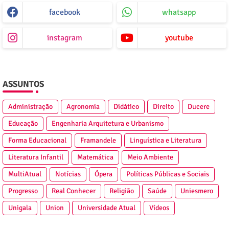
facebook
whatsapp
instagram
youtube
ASSUNTOS
Administração
Agronomia
Didático
Direito
Ducere
Educação
Engenharia Arquitetura e Urbanismo
Forma Educacional
Framandele
Linguística e Literatura
Literatura Infantil
Matemática
Meio Ambiente
MultiAtual
Notícias
Ópera
Políticas Públicas e Sociais
Progresso
Real Conhecer
Religião
Saúde
Uniesmero
Unigala
Union
Universidade Atual
Vídeos