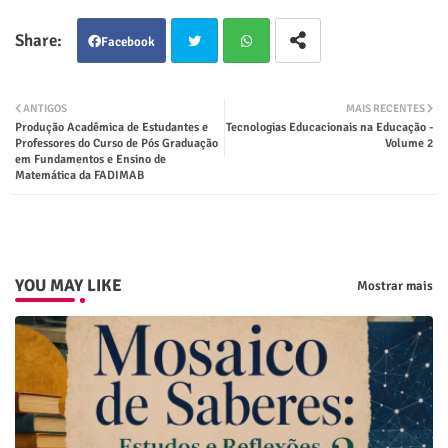
Facebook
Twit
Wha
ANTIGOS
MAIS RECENTES
Produção Acadêmica de Estudantes e
Tecnologias Educacionais na Educação -
ter
tsap
Professores do Curso de Pós Graduação
Volume 2
em Fundamentos e Ensino de
Matemática da FADIMAB
p
YOU MAY LIKE
Mostrar mais