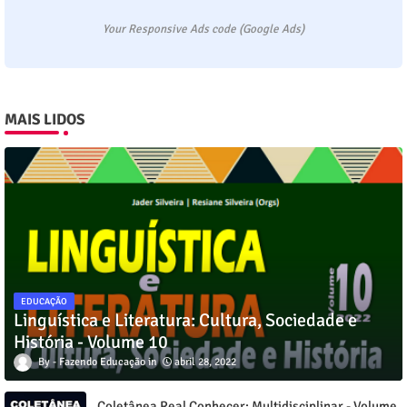
Your Responsive Ads code (Google Ads)
MAIS LIDOS
EDUCAÇÃO
Linguística e Literatura: Cultura, Sociedade e
História - Volume 10
Fazendo Educação
abril 28, 2022
Coletânea Real Conhecer: Multidisciplinar - Volume