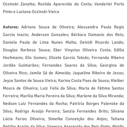
Oczinski Zanatta; Rosilda Aparecida da Costa; Vanderlei Porto
Pinto e Luciana Oczinski Vieira
Autores:
Adriana Souza de Oliveira; Alessandra Paula Regis
Garcia Inacio; Anderson Gonzales; Bárbara Damasio dos Reis;
Daniela Paula de Lima Nunes Malta; Deividi Ricardo Lando;
Douglas Barbosa Sousa; Eber Vinycius Oliveira Costa; Edilia
Hochmann; Elis Gomes; Elizete Garcia Toledo; Fernanda Ribeiro
Jordão Guimarães; Fernandes Soares da Silva; Georgina de
Oliveira Rico; Jamile Sá de Almeida; Jaqueline Ribeiro de Jesus;
Jeyze Santos de Sousa Vieira; Karina Costa Paes de Sousa; Kleiber
Moura de Oliveira; Luiz Felix da Silva; Maria de Fátima Santos
Ferreira; Marília Maria Pereira da Silva; Marlene da Silva Miranda;
Nedson Luiz Fernandes da Rocha; Patrícia Borges Palenske da
Silva; Rodrigo Araújo Pereira; Sanzia Fernandes Brito; Silvana
Lúcia Farias Oliveira; Simeibe Conceição dos Anjos; Tatiana
Petúlia Araújo da Silva; Vanessa Aparecida dos Reis Pinto; Waldir