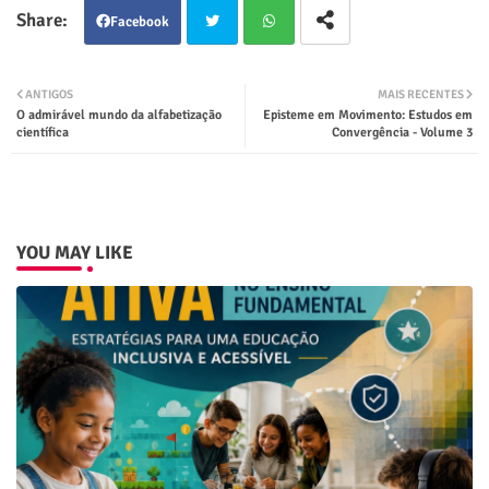
Facebook
Twit
Wha
ANTIGOS
MAIS RECENTES
O admirável mundo da alfabetização
Episteme em Movimento: Estudos em
ter
tsap
científica
Convergência - Volume 3
p
YOU MAY LIKE