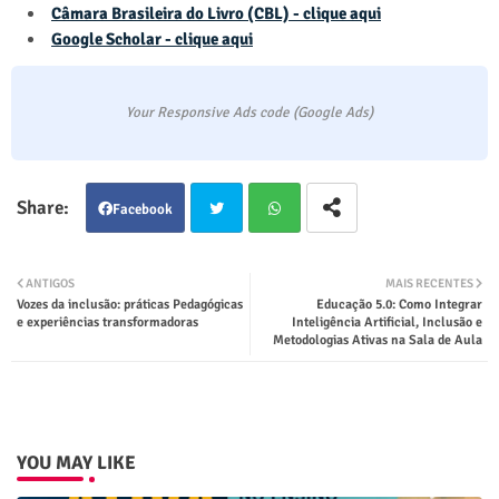
Câmara Brasileira do Livro (CBL) - clique aqui
Google Scholar - clique aqui
Your Responsive Ads code (Google Ads)
Facebook
Twit
Wha
ANTIGOS
MAIS RECENTES
Vozes da inclusão: práticas Pedagógicas
Educação 5.0: Como Integrar
ter
tsap
e experiências transformadoras
Inteligência Artificial, Inclusão e
Metodologias Ativas na Sala de Aula
p
YOU MAY LIKE