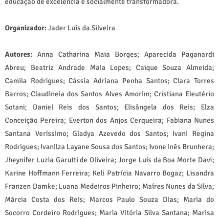
educação de excelência e socialmente transformadora.
Organizador:
Jader Luís da Silveira
Autores:
Anna Catharina Maia Borges; Aparecida Paganardi
Abreu; Beatriz Andrade Maia Lopes; Caique Souza Almeida;
Camila Rodrigues; Cássia Adriana Penha Santos; Clara Torres
Barros; Claudineia dos Santos Alves Amorim; Cristiana Eleutério
Sotani; Daniel Reis dos Santos; Elisângela dos Reis; Elza
Conceição Pereira; Everton dos Anjos Cerqueira; Fabiana Nunes
Santana Veríssimo; Gladya Azevedo dos Santos; Ivani Regina
Rodrigues; Ivanilza Layane Sousa dos Santos; Ivone Inês Brunhera;
Jheynifer Luzia Garutti de Oliveira; Jorge Luís da Boa Morte Davi;
Karine Hoffmann Ferreira; Keli Patrícia Navarro Bogaz; Lisandra
Franzen Damke; Luana Medeiros Pinheiro; Maíres Nunes da Silva;
Márcia Costa dos Reis; Marcos Paulo Souza Dias; Maria do
Socorro Cordeiro Rodrigues; Maria Vitória Silva Santana; Marisa