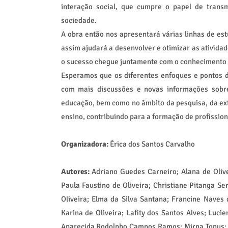
interação social, que cumpre o papel de trans
sociedade.
A obra então nos apresentará várias linhas de es
assim ajudará a desenvolver e otimizar as atividad
o sucesso chegue juntamente com o conhecimento a
Esperamos que os diferentes enfoques e pontos de
com mais discussões e novas informações sobre L
educação, bem como no âmbito da pesquisa, da ext
ensino, contribuindo para a formação de profissio
Organizadora:
Érica dos Santos Carvalho
Autores:
Adriano Guedes Carneiro; Alana de Olive
Paula Faustino de Oliveira; Christiane Pitanga Se
Oliveira; Elma da Silva Santana; Francine Naves 
Karina de Oliveira; Lafity dos Santos Alves; Luci
Aparecida Rodolpho Campos Ramos; Mirna Tonus; N