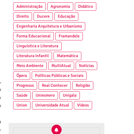
Administração
Agronomia
Didático
Direito
Ducere
Educação
Engenharia Arquitetura e Urbanismo
Forma Educacional
Framandele
Linguística e Literatura
Literatura Infantil
Matemática
Meio Ambiente
MultiAtual
Notícias
Ópera
Políticas Públicas e Sociais
,
Progresso
Real Conhecer
Religião
o
Saúde
Uniesmero
Unigala
m
Union
Universidade Atual
Vídeos
o
à
e