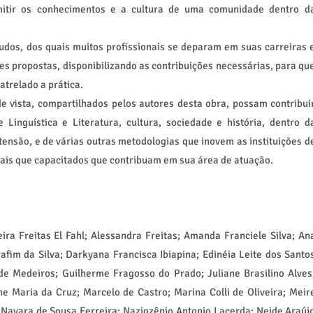
mitir os conhecimentos e a cultura de uma comunidade dentro d
tudos, dos quais muitos profissionais se deparam em suas carreiras 
es propostas, disponibilizando as contribuições necessárias, para qu
trelado a prática.
 vista, compartilhados pelos autores desta obra, possam contribui
inguística e Literatura, cultura, sociedade e história, dentro d
ensão, e de várias outras metodologias que inovem as instituições d
nais que capacitados que contribuam em sua área de atuação.
ira Freitas El Fahl; Alessandra Freitas; Amanda Franciele Silva; An
rafim da Silva; Darkyana Francisca Ibiapina; Edinéia Leite dos Santo
de Medeiros; Guilherme Fragosso do Prado; Juliane Brasilino Alves
ene Maria da Cruz; Marcelo de Castro; Marina Colli de Oliveira; Meir
ayara de Sousa Ferreira; Naziozênio Antonio Lacerda; Neide Araúj