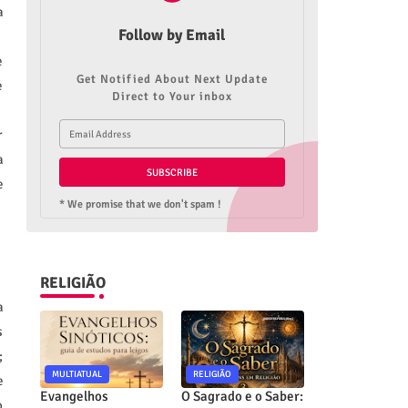
a
Follow by Email
e
Get Notified About Next Update
e
Direct to Your inbox
r
a
e
* We promise that we don't spam !
RELIGIÃO
a
s
;
MULTIATUAL
RELIGIÃO
e
Evangelhos
O Sagrado e o Saber:
o