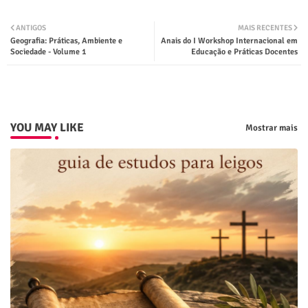
Twit
Wha
ANTIGOS
MAIS RECENTES
Geografia: Práticas, Ambiente e
Anais do I Workshop Internacional em
ter
tsap
Sociedade - Volume 1
Educação e Práticas Docentes
p
YOU MAY LIKE
Mostrar mais