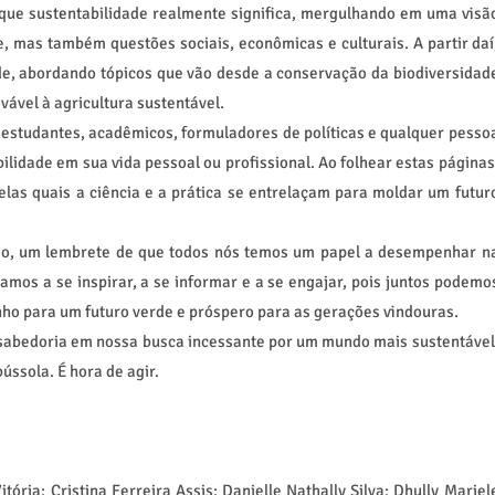
ue sustentabilidade realmente significa, mergulhando em uma visã
, mas também questões sociais, econômicas e culturais. A partir daí
ade, abordando tópicos que vão desde a conservação da biodiversidad
vável à agricultura sustentável.
a estudantes, acadêmicos, formuladores de políticas e qualquer pesso
idade em sua vida pessoal ou profissional. Ao folhear estas páginas
elas quais a ciência e a prática se entrelaçam para moldar um futur
ão, um lembrete de que todos nós temos um papel a desempenhar n
mos a se inspirar, a se informar e a se engajar, pois juntos podemo
ho para um futuro verde e próspero para as gerações vindouras.
e sabedoria em nossa busca incessante por um mundo mais sustentável
ússola. É hora de agir.
itória; Cristina Ferreira Assis; Danielle Nathally Silva; Dhully Mariel