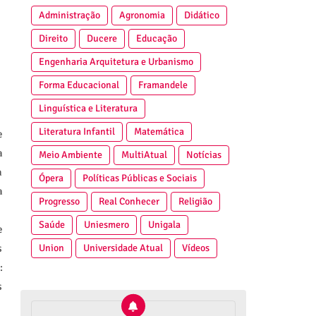
Administração
Agronomia
Didático
Direito
Ducere
Educação
Engenharia Arquitetura e Urbanismo
Forma Educacional
Framandele
Linguística e Literatura
Literatura Infantil
Matemática
e
a
Meio Ambiente
MultiAtual
Notícias
a
Ópera
Políticas Públicas e Sociais
a
Progresso
Real Conhecer
Religião
Saúde
Uniesmero
Unigala
e
Union
Universidade Atual
Vídeos
s
:
s