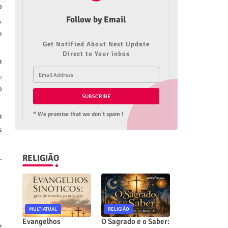
o
Follow by Email
,
e
Get Notified About Next Update
Direct to Your inbox
a
,
o
* We promise that we don't spam !
a
s
RELIGIÃO
.
MULTIATUAL
RELIGIÃO
Evangelhos
O Sagrado e o Saber:
e