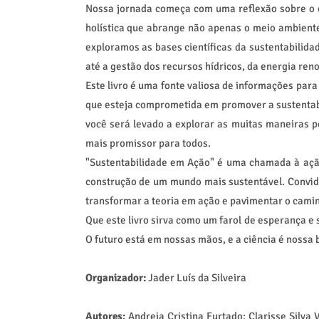
Nossa jornada começa com uma reflexão sobre o q
holística que abrange não apenas o meio ambiente
exploramos as bases científicas da sustentabilid
até a gestão dos recursos hídricos, da energia reno
Este livro é uma fonte valiosa de informações par
que esteja comprometida em promover a sustentabil
você será levado a explorar as muitas maneiras p
mais promissor para todos.
"Sustentabilidade em Ação" é uma chamada à aç
construção de um mundo mais sustentável. Convida
transformar a teoria em ação e pavimentar o camin
Que este livro sirva como um farol de esperança 
O futuro está em nossas mãos, e a ciência é nossa b
Organizador:
Jader Luís da Silveira
Autores:
Andreia Cristina Furtado; Clarisse Silva V