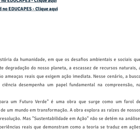
 no EDUCAPES - Clique aqui
d no
EDUCAPES - Clique aqui
tória da humanidade, em que os desafios ambientais e sociais qu
te degradação do nosso planeta, a escassez de recursos naturais, 
ão ameaças reais que exigem ação imediata. Nesse cenário, a busc
e a ciência desempenha um papel fundamental na compreensão, n
s para um Futuro Verde" é uma obra que surge como um farol d
 de um mundo em transformação. A obra explora as raízes de nosso
resolução. Mas "Sustentabilidade em Ação" não se detém na análise
periências reais que demonstram como a teoria se traduz em açõe