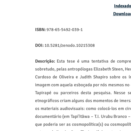
Indexado
Downloa
ISBN:
978-65-5492-039-1
DOI:
10.5281/zenodo.10215308
Descrição:
Esta tese é uma tentativa de compre
sobretudo, pelas antropólogas Elizabeth Steen, He
Cardoso de Oliveira e Judith Shapiro sobre os 
imagem com aquela esboçada por nós mesmos no es
Tapirapé ou parceiros desta pesquisa. Nesse s
etnográficos criam alguns dos momentos de imersã
os materiais audiovisuais: como colocá-los em ci
documentário (em Tapi’itãwa – T.I. Urubu Branco –
que poderia ser as cosmopolítica(s) ou cosmopol