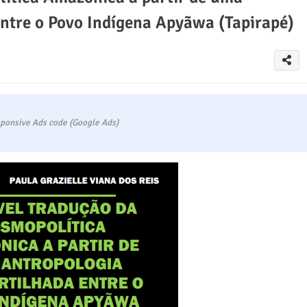
ntre o Povo Indígena Apyãwa (Tapirapé)
ponsive Ads code (Google Ads)