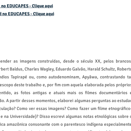
 no EDUCAPES - Clique aqui
d no
EDUCAPES - Clique aqui
ender as imagens construídas, desde o século XX, pelos brancos
rbert Baldus, Charles Wagley, Eduardo Galvão, Harald Schultz, Robert
índios Tapirapé ou, como autodenominam, Apyãwa, contrastando ta
copo deste trabalho e, por fim com aquela elaborada pelos próprio
entido, as fotos antigas e atuais mais os filmes documentários 
o. A partir desses momentos, elaborei algumas perguntas ao estuda
rculação? Como ver essas imagens? Como fazer um filme etnográfico
 e na Universidade)? Disso escrevi algumas notas etnológicas sobre 
ítica amazônica consonante com o parentesco indígena especialment