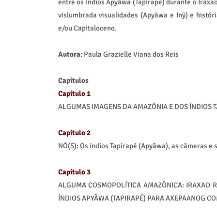
entre os índios Apyãwa (Tapirapé) durante o Irax
vislumbrada visualidades (Apyãwa e Inỹ) e histór
e/ou Capitaloceno.
Autora:
Paula Grazielle Viana dos Reis
Capítulos
Capítulo 1
ALGUMAS IMAGENS DA AMAZÔNIA E DOS ÍNDIOS T
Capítulo 2
NÓ(S): Os índios Tapirapé (Apyãwa), as câmeras e
Capítulo 3
ALGUMA COSMOPOLÍTICA AMAZÔNICA: IRAXAO R
ÍNDIOS APYÃWA (TAPIRAPÉ) PARA AXEPAANOG COM