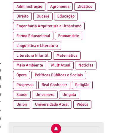
Administração
Agronomia
Didático
Direito
Ducere
Educação
Engenharia Arquitetura e Urbanismo
Forma Educacional
Framandele
Linguística e Literatura
Literatura Infantil
Matemática
,
Meio Ambiente
MultiAtual
Notícias
o
Ópera
Políticas Públicas e Sociais
l
Progresso
Real Conhecer
Religião
s
e
Saúde
Uniesmero
Unigala
r
Union
Universidade Atual
Vídeos
-
o
e