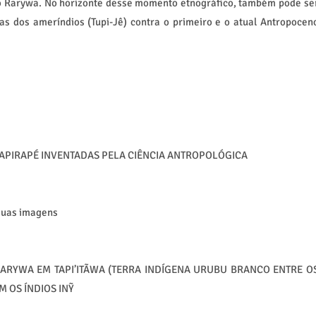
ao Rarywa. No horizonte desse momento etnográfico, também pode se
ias dos ameríndios (Tupi-Jê) contra o primeiro e o atual Antropocen
APIRAPÉ INVENTADAS PELA CIÊNCIA ANTROPOLÓGICA
 suas imagens
ARYWA EM TAPI’ITÃWA (TERRA INDÍGENA URUBU BRANCO ENTRE O
 OS ÍNDIOS INỸ