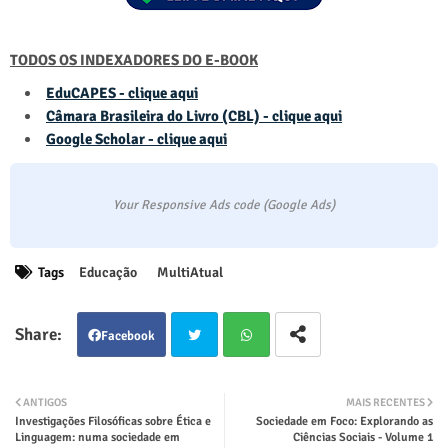
TODOS OS INDEXADORES DO E-BOOK
EduCAPES - clique aqui
Câmara Brasileira do Livro (CBL) - clique aqui
Google Scholar - clique aqui
Your Responsive Ads code (Google Ads)
Tags
Educação
MultiAtual
Facebook
Twit
Wha
ANTIGOS
MAIS RECENTES
Investigações Filosóficas sobre Ética e
Sociedade em Foco: Explorando as
ter
tsap
Linguagem: numa sociedade em
Ciências Sociais - Volume 1