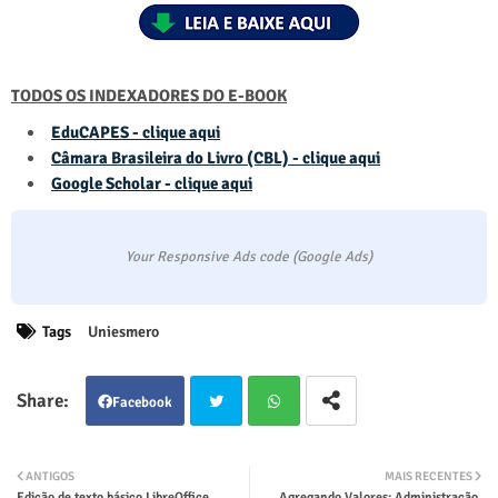
TODOS OS INDEXADORES DO E-BOOK
EduCAPES - clique aqui
Câmara Brasileira do Livro (CBL) - clique aqui
Google Scholar - clique aqui
Your Responsive Ads code (Google Ads)
Tags
Uniesmero
Facebook
Twit
Wha
ANTIGOS
MAIS RECENTES
Edição de texto básico LibreOffice
Agregando Valores: Administração,