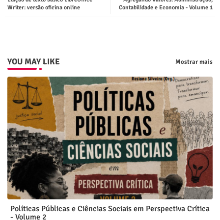
ter
tsap
Writer: versão oficina online
Contabilidade e Economia - Volume 1
p
YOU MAY LIKE
Mostrar mais
Políticas Públicas e Ciências Sociais em Perspectiva Crítica
- Volume 2