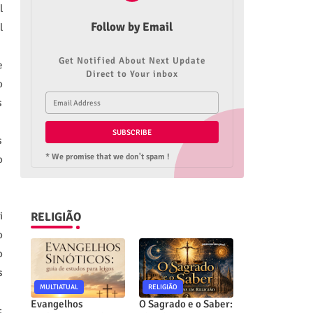
l
Follow by Email
l
Get Notified About Next Update
e
Direct to Your inbox
o
s
s
* We promise that we don't spam !
o
RELIGIÃO
i
o
o
s
MULTIATUAL
RELIGIÃO
Evangelhos
O Sagrado e o Saber:
;