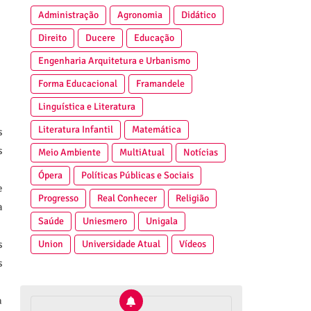
Administração
Agronomia
Didático
Direito
Ducere
Educação
Engenharia Arquitetura e Urbanismo
Forma Educacional
Framandele
Linguística e Literatura
Literatura Infantil
Matemática
s
s
Meio Ambiente
MultiAtual
Notícias
Ópera
Políticas Públicas e Sociais
e
Progresso
Real Conhecer
Religião
a
Saúde
Uniesmero
Unigala
Union
Universidade Atual
Vídeos
s
s
a