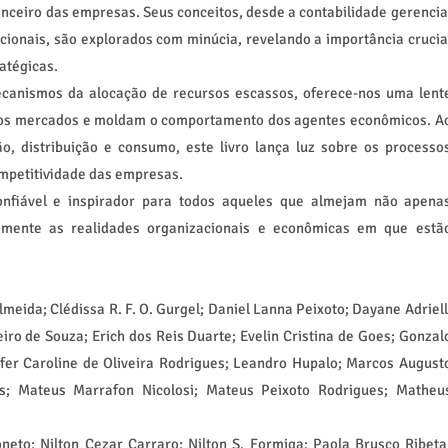
anceiro das empresas. Seus conceitos, desde a contabilidade gerencia
cionais, são explorados com minúcia, revelando a importância crucia
atégicas.
ecanismos da alocação de recursos escassos, oferece-nos uma lent
 os mercados e moldam o comportamento dos agentes econômicos. A
, distribuição e consumo, este livro lança luz sobre os processo
mpetitividade das empresas.
onfiável e inspirador para todos aqueles que almejam não apena
mente as realidades organizacionais e econômicas em que estã
meida; Clédissa R. F. O. Gurgel; Daniel Lanna Peixoto; Dayane Adriell
iro de Souza; Erich dos Reis Duarte; Evelin Cristina de Goes; Gonzal
fer Caroline de Oliveira Rodrigues; Leandro Hupalo; Marcos August
s; Mateus Marrafon Nicolosi; Mateus Peixoto Rodrigues; Matheu
neto; Nilton Cezar Carraro; Nilton S. Formiga; Paola Brusco Ribeta