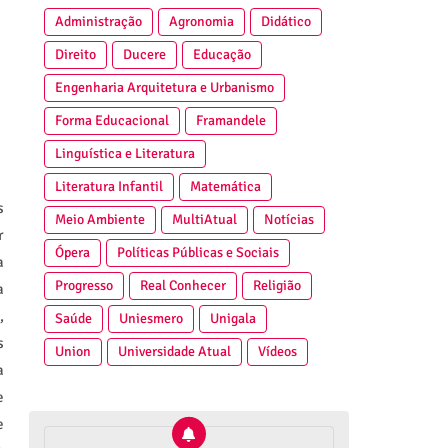
Administração
Agronomia
Didático
Direito
Ducere
Educação
Engenharia Arquitetura e Urbanismo
Forma Educacional
Framandele
Linguística e Literatura
Literatura Infantil
Matemática
s
Meio Ambiente
MultiAtual
Notícias
r
Ópera
Políticas Públicas e Sociais
a
Progresso
Real Conhecer
Religião
a
,
Saúde
Uniesmero
Unigala
s
Union
Universidade Atual
Vídeos
a
e
e