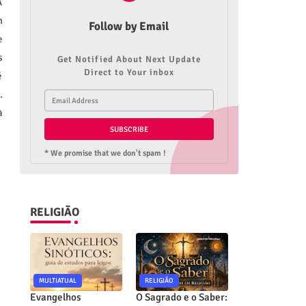
A
m
Follow by Email
e
s
Get Notified About Next Update
Direct to Your inbox
é
.
à
* We promise that we don't spam !
RELIGIÃO
MULTIATUAL
RELIGIÃO
Evangelhos
O Sagrado e o Saber: