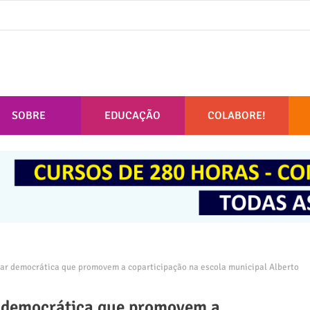
SOBRE
EDUCAÇÃO
COLABORE!
ar democrática que promovem a coparticipação na escola municipal Alberto
r democrática que promovem a