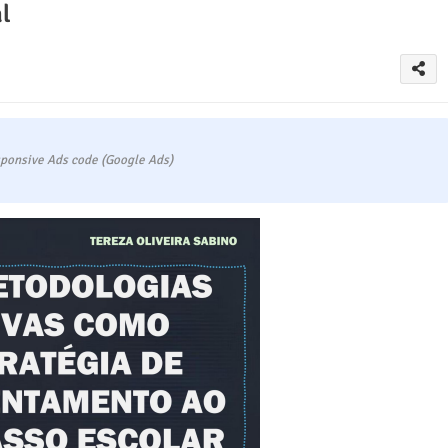
l
ponsive Ads code (Google Ads)