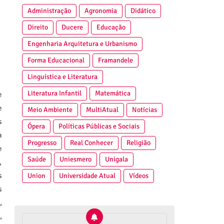
Administração
Agronomia
Didático
Direito
Ducere
Educação
Engenharia Arquitetura e Urbanismo
Forma Educacional
Framandele
Linguística e Literatura
Literatura Infantil
Matemática
e
e
Meio Ambiente
MultiAtual
Notícias
s
Ópera
Políticas Públicas e Sociais
a
Progresso
Real Conhecer
Religião
e
Saúde
Uniesmero
Unigala
,
s
Union
Universidade Atual
Vídeos
s
,
,