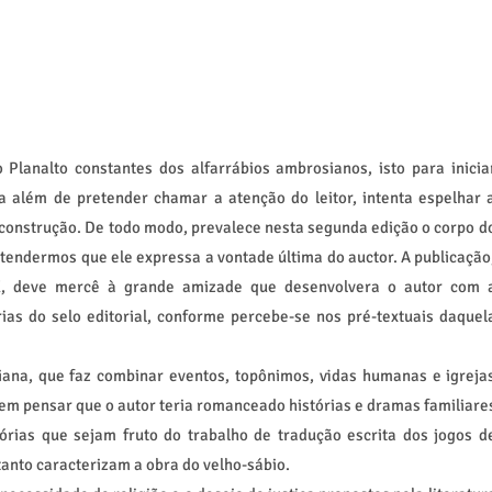
Planalto constantes dos alfarrábios ambrosianos, isto para inicia
ra além de pretender chamar a atenção do leitor, intenta espelhar 
econstrução. De todo modo, prevalece nesta segunda edição o corpo d
tendermos que ele expressa a vontade última do auctor. A publicação
X, deve mercê à grande amizade que desenvolvera o autor com 
as do selo editorial, conforme percebe-se nos pré-textuais daquel
ana, que faz combinar eventos, topônimos, vidas humanas e igreja
zem pensar que o autor teria romanceado histórias e dramas familiare
tórias que sejam fruto do trabalho de tradução escrita dos jogos d
anto caracterizam a obra do velho-sábio.