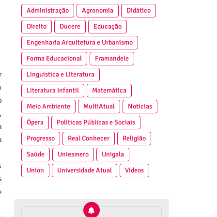
Administração
Agronomia
Didático
Direito
Ducere
Educação
Engenharia Arquitetura e Urbanismo
Forma Educacional
Framandele
r
Linguística e Literatura
a
Literatura Infantil
Matemática
o
Meio Ambiente
MultiAtual
Notícias
,
Ópera
Políticas Públicas e Sociais
a
Progresso
Real Conhecer
Religião
a
Saúde
Uniesmero
Unigala
s
Union
Universidade Atual
Vídeos
s
e