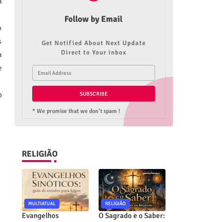
a
Follow by Email
o
s
Get Notified About Next Update
Direct to Your inbox
a
e
o
* We promise that we don't spam !
RELIGIÃO
MULTIATUAL
RELIGIÃO
Evangelhos
O Sagrado e o Saber: