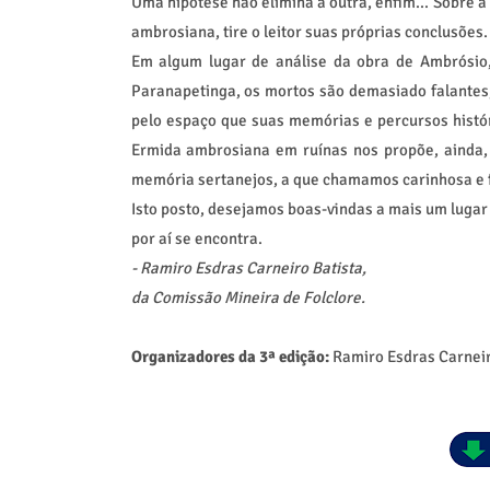
Uma hipótese não elimina a outra, enfim... Sobre a 
ambrosiana, tire o leitor suas próprias conclusões.
Em algum lugar de análise da obra de Ambrósio,
Paranapetinga, os mortos são demasiado falantes
pelo espaço que suas memórias e percursos histór
Ermida ambrosiana em ruínas nos propõe, ainda,
memória sertanejos, a que chamamos carinhosa e 
Isto posto, desejamos boas-vindas a mais um luga
por aí se encontra.
- Ramiro Esdras Carneiro Batista,
da Comissão Mineira de Folclore.
Organizadores da 3ª edição:
Ramiro Esdras Carneir