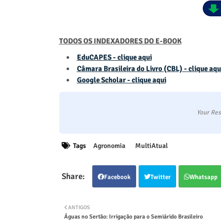
TODOS OS INDEXADORES DO E-BOOK
EduCAPES - clique aqui
Câmara Brasileira do Livro (CBL) - clique aqu
Google Scholar - clique aqui
Your Res
Tags
Agronomia
MultiAtual
Facebook
Twitter
Whatsapp
ANTIGOS
Águas no Sertão: Irrigação para o Semiárido Brasileiro