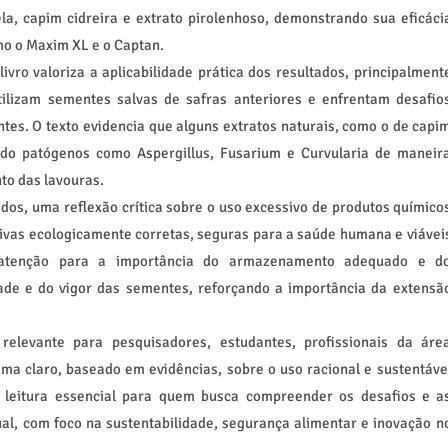
la, capim cidreira e extrato pirolenhoso, demonstrando sua eficáci
o o Maxim XL e o Captan.
ivro valoriza a aplicabilidade prática dos resultados, principalment
tilizam sementes salvas de safras anteriores e enfrentam desafio
tes. O texto evidencia que alguns extratos naturais, como o de capi
bindo patógenos como Aspergillus, Fusarium e Curvularia de maneir
to das lavouras.
dos, uma reflexão crítica sobre o uso excessivo de produtos químico
tivas ecologicamente corretas, seguras para a saúde humana e viávei
atenção para a importância do armazenamento adequado e d
ade e do vigor das sementes, reforçando a importância da extensã
elevante para pesquisadores, estudantes, profissionais da áre
a claro, baseado em evidências, sobre o uso racional e sustentáve
leitura essencial para quem busca compreender os desafios e a
ual, com foco na sustentabilidade, segurança alimentar e inovação n