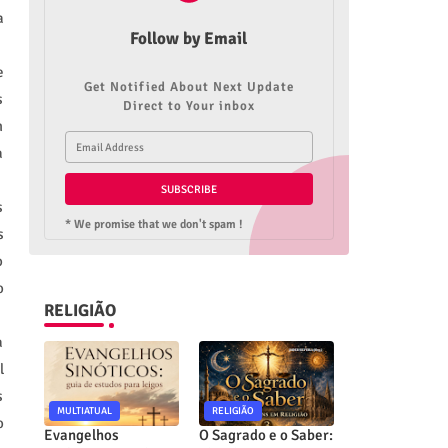
a
Follow by Email
e
Get Notified About Next Update
s
Direct to Your inbox
m
a
s
* We promise that we don't spam !
s
o
o
RELIGIÃO
a
l
s
MULTIATUAL
RELIGIÃO
o
Evangelhos
O Sagrado e o Saber: