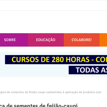
SOBRE
EDUCAÇÃO
COLABORE!
lógica de sementes de feijão-caupi submetidas à aplicação de produtos com
ica de sementes de feijão-caupi