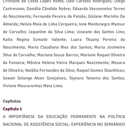
Cristiane da Costa Lopes Roma; Davi Cartaxo Rodrigues; Diego
Castresano; Donália Cândida Nobre; Eduardo Vasconcelos Torres
do Nascimento; Fernanda Pereira da Paixão; Gislane Marinho De
Almeida; Helvia Maia de Lima Cerqueira; Ione Montenegro Mansur
de Carvalho; Jaqueline da Silva Lima; Joseane dos Santos Lino;
Katia Regina Esmaile Valente; Luara Thuany Pereira do
Nascimento; Maria Claudiana Rios dos Santos; Maria Josimeire
Silva de Carvalho; Mariana Souza Barros; Mariane Raquel Oliveira
da Fonseca; Mônica Helena Vieira Marques Nascimento; Mosara
de Oliveira; Natália Fernandes da Silva; Raquel Gomes Sliachticas;
Sawan Solange Alves Gonçalves; Taynara Teixeira dos Santos;
Viviane Mascarenhas Maia Lima.
Capítulos
Capítulo 1
A IMPORTÂNCIA DA EDUCAÇÃO PERMANENTE NA POLÍTICA
NACIONAL DE ASSISTÊNCIA SOCIAL: EXPERIÊNCIA NO SEMIÁRIDO