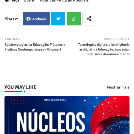
Tags
Ópera
Políticas Públicas e Sociais
Facebook
Twit
Wha
ANTIGOS
MAIS RECENTES
Epistemologias da Educação: Métodos e
Tecnologias digitais e inteligência
ter
tsap
Práticas Contemporâneas - Volume 2
artificial na Educação: inovação,
inclusão e desenvolvimento
p
YOU MAY LIKE
Mostrar mais