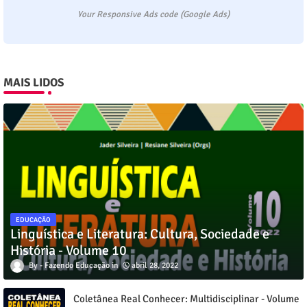
Your Responsive Ads code (Google Ads)
MAIS LIDOS
EDUCAÇÃO
Linguística e Literatura: Cultura, Sociedade e
História - Volume 10
Fazendo Educação
abril 28, 2022
Coletânea Real Conhecer: Multidisciplinar - Volume