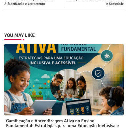
ter
tsap
Alfabetização e Letramento
e Sociedade
p
YOU MAY LIKE
Gamificação e Aprendizagem Ativa no Ensino
Fundamental: Estratégias para uma Educação Inclusiva e