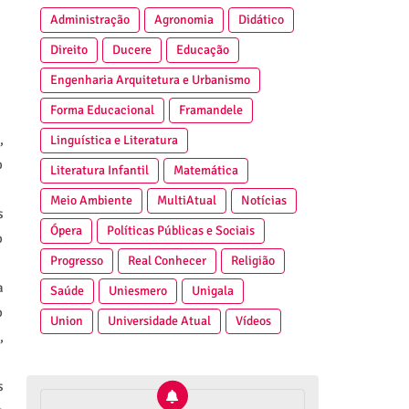
Administração
Agronomia
Didático
Direito
Ducere
Educação
Engenharia Arquitetura e Urbanismo
Forma Educacional
Framandele
,
Linguística e Literatura
o
Literatura Infantil
Matemática
Meio Ambiente
MultiAtual
Notícias
s
Ópera
Políticas Públicas e Sociais
o
Progresso
Real Conhecer
Religião
a
Saúde
Uniesmero
Unigala
o
Union
Universidade Atual
Vídeos
,
s