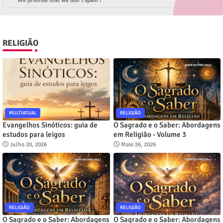
* We promise that we don't spam !
RELIGIÃO
MULTIATUAL
RELIGIÃO
Evangelhos Sinóticos: guia de
O Sagrado e o Saber: Abordagens
estudos para leigos
em Religião - Volume 3
Julho 20, 2026
Maio 26, 2026
RELIGIÃO
RELIGIÃO
O Sagrado e o Saber: Abordagens
O Sagrado e o Saber: Abordagens