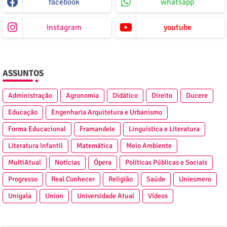
facebook
whatsapp
instagram
youtube
ASSUNTOS
Administração
Agronomia
Didático
Direito
Ducere
Educação
Engenharia Arquitetura e Urbanismo
Forma Educacional
Framandele
Linguística e Literatura
Literatura Infantil
Matemática
Meio Ambiente
MultiAtual
Notícias
Ópera
Políticas Públicas e Sociais
Progresso
Real Conhecer
Religião
Saúde
Uniesmero
Unigala
Union
Universidade Atual
Vídeos