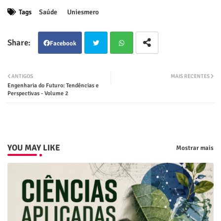
Tags
Saúde
Uniesmero
Facebook
Twit
Wha
ANTIGOS
MAIS RECENTES
Engenharia do Futuro: Tendências e
ter
tsap
Perspectivas - Volume 2
p
YOU MAY LIKE
Mostrar mais