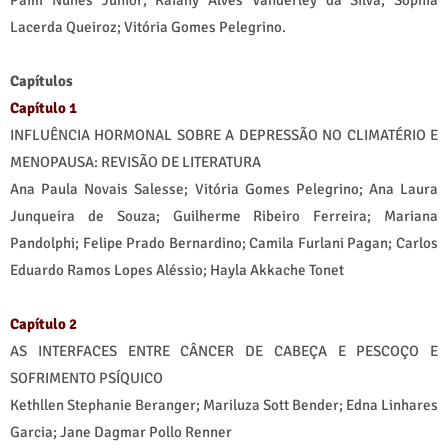
Paim Nunes Júnior; Raiany Alves Vanderley da Silva; Sophia
Lacerda Queiroz; Vitória Gomes Pelegrino.
Capítulos
Capítulo 1
INFLUÊNCIA HORMONAL SOBRE A DEPRESSÃO NO CLIMATÉRIO E
MENOPAUSA: REVISÃO DE LITERATURA
Ana Paula Novais Salesse; Vitória Gomes Pelegrino; Ana Laura
Junqueira de Souza; Guilherme Ribeiro Ferreira; Mariana
Pandolphi; Felipe Prado Bernardino; Camila Furlani Pagan; Carlos
Eduardo Ramos Lopes Aléssio; Hayla Akkache Tonet
Capítulo 2
AS INTERFACES ENTRE CÂNCER DE CABEÇA E PESCOÇO E
SOFRIMENTO PSÍQUICO
Kethllen Stephanie Beranger; Mariluza Sott Bender; Edna Linhares
Garcia; Jane Dagmar Pollo Renner