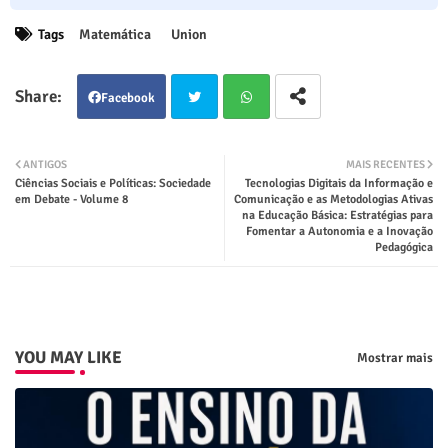
Tags
Matemática
Union
Facebook
Twit
Wha
ANTIGOS
MAIS RECENTES
Ciências Sociais e Políticas: Sociedade
Tecnologias Digitais da Informação e
ter
tsap
em Debate - Volume 8
Comunicação e as Metodologias Ativas
na Educação Básica: Estratégias para
Fomentar a Autonomia e a Inovação
p
Pedagógica
YOU MAY LIKE
Mostrar mais