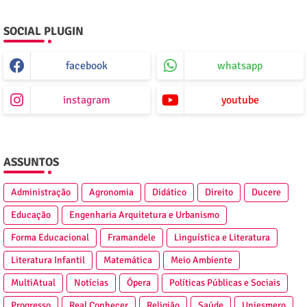
SOCIAL PLUGIN
facebook
whatsapp
instagram
youtube
ASSUNTOS
Administração
Agronomia
Didático
Direito
Ducere
Educação
Engenharia Arquitetura e Urbanismo
Forma Educacional
Framandele
Linguística e Literatura
Literatura Infantil
Matemática
Meio Ambiente
MultiAtual
Notícias
Ópera
Políticas Públicas e Sociais
Progresso
Real Conhecer
Religião
Saúde
Uniesmero