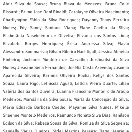
Atair Silva de Sousa; Bruna Biava de Menezes; Bruna Colle
Rissardi; Bruno Jose Dani Rinaldi; Carolayne Oliveira Nascimento;
Charllyngton Fábio da Silva Rodrigues; Dayanny Thays Ferreira
Nunes; Edy Sanny Santana Viana; Elane Coelho da Silva;
Elisbetânia Nascimento de Oliveira; Elivania dos Santos Lima;
Elizabete Borges Henriques; Érika Andressa Silva; Flavio
Alessandro Sommariva; Gilson Ribeiro Nachtigall; Jessica Almeida
Pinheiro; Jocleane Monteiro de Carvalho; Jordinailsi da Silva
Nunes; Joseane Sena Fernandes; Josélia Costa Azevedo; Juscélia
Aparecida Silveira; Karinna Oliveira Rocha; Kellys dos Santos
Souza; Laura Rigo; Lethiscia Agusti; Letícia Vieira Duarte; Lilian
Valéria dos Santos Oliveira; Luanna Franccine Monteiro de Araújo
Medeiros; Marciária da Silva Sousa; Maria da Conceição da Silva;
Maria Eduarda Barbosa Coelho; Mayanne Silva Nunes; Mikelle
Shaenne Montelo Medeiros; Raimundo Nonato Silva Dias; Ranilson
Edilson da Silva; Rebeca Sousa da Silva; Ronilza da Silva Sequeira;
Samielly Vieira Queiroz; Sirlei Martins Pereira; Tiago Henrique