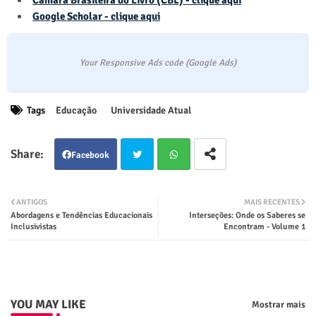
Câmara Brasileira do Livro (CBL) - clique aqui
Google Scholar - clique aqui
Your Responsive Ads code (Google Ads)
Tags
Educação
Universidade Atual
Facebook
Twit
Wha
ANTIGOS
MAIS RECENTES
Abordagens e Tendências Educacionais
Interseções: Onde os Saberes se
ter
tsap
Inclusivistas
Encontram - Volume 1
p
YOU MAY LIKE
Mostrar mais