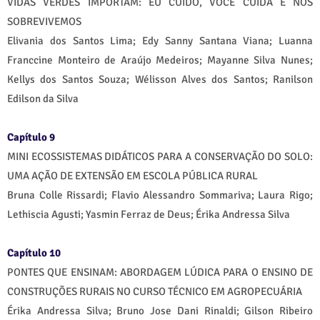
VIDAS VERDES IMPORTAM: EU CUIDO, VOCÊ CUIDA E NÓS
SOBREVIVEMOS
Elivania dos Santos Lima; Edy Sanny Santana Viana; Luanna
Franccine Monteiro de Araújo Medeiros; Mayanne Silva Nunes;
Kellys dos Santos Souza; Wélisson Alves dos Santos; Ranilson
Edilson da Silva
Capítulo 9
MINI ECOSSISTEMAS DIDÁTICOS PARA A CONSERVAÇÃO DO SOLO:
UMA AÇÃO DE EXTENSÃO EM ESCOLA PÚBLICA RURAL
Bruna Colle Rissardi; Flavio Alessandro Sommariva; Laura Rigo;
Lethiscia Agusti; Yasmin Ferraz de Deus; Érika Andressa Silva
Capítulo 10
PONTES QUE ENSINAM: ABORDAGEM LÚDICA PARA O ENSINO DE
CONSTRUÇÕES RURAIS NO CURSO TÉCNICO EM AGROPECUÁRIA
Érika Andressa Silva; Bruno Jose Dani Rinaldi; Gilson Ribeiro