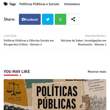
Tags
Políticas Públicas e Sociais
Uniesmero
Facebook
Twit
Wha
ANTIGOS
MAIS RECENTES
Políticas Públicas e Ciências Sociais em
Núcleos do Saber: Investigações em
ter
tsap
Perspectiva Crítica - Volume 1
Movimento - Volume 1
p
YOU MAY LIKE
Mostrar mais