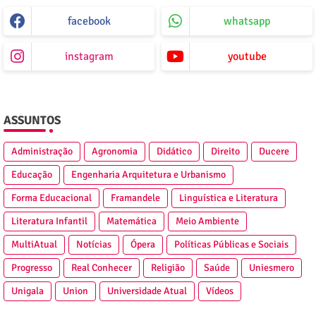
facebook
whatsapp
instagram
youtube
ASSUNTOS
Administração
Agronomia
Didático
Direito
Ducere
Educação
Engenharia Arquitetura e Urbanismo
Forma Educacional
Framandele
Linguística e Literatura
Literatura Infantil
Matemática
Meio Ambiente
MultiAtual
Notícias
Ópera
Políticas Públicas e Sociais
Progresso
Real Conhecer
Religião
Saúde
Uniesmero
Unigala
Union
Universidade Atual
Vídeos